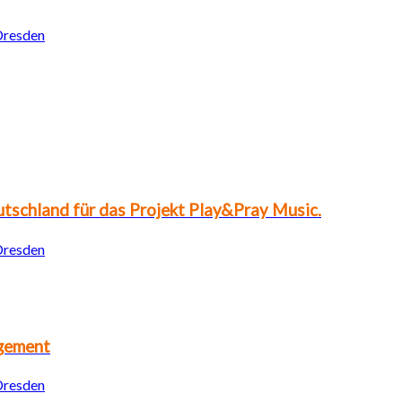
 Dresden
tschland für das Projekt Play&Pray Music.
 Dresden
agement
 Dresden