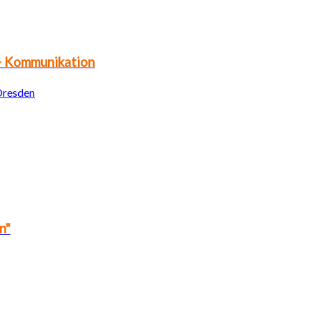
 + Kommunikation
 Dresden
n"